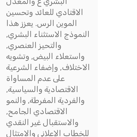
البشري ع والمعدل
الاقتادي للعائد وتحسين
الموين الرس. يعزز هذا
النموذج الاستثناء البشري,
والتحيز العنصري,
واستعلاء البيض, وتشويه
الاختلاف, وإضفاء الشرعية
على عدم المساواة
الاقتصادية والسياسية,
والفردية المفرطة, والنمو
الاقتصادي الجامح,
والاستقبال غير النقدي
للخطاب الإعلاني والامتثال