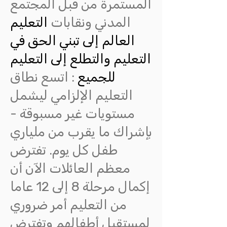
المستمرة من قبل المجتمع
المدني ونقابات
التعليم
العالم إلى تبني الحق في
التعليم والتطلع إلى التعليم
للجميع
: اتسع نطاق
التعليم الإلزامي ليشمل
مستويات غير مسبوقة -
بإشراك ما يقرب من ملياري
طفل كل يوم. تفترض
معظم العائلات الآن أن
إكمال مرحلة 8 إلى 12 عاما
من التعليم أمر ضروري
لمستقبل أطفالهم وتفترض