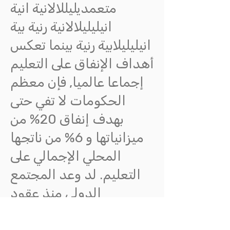
متعمديليللالانية انية
انيليليلالانية رنية بية
انيليليلابية رنية بينما تعكس
أهداف الإنفاق على التعليم
إجماعا عالميا, فإن معظم
الحكومات لا تفي حتى
بهدف إنفاق 20% من
ميزانياتها و 6% من ناتجها
المحلي الإجمالي على
التعليم. لد وعد المجتمع
الدولي منذ عقود
بتخصيص 0,7 ناتجه