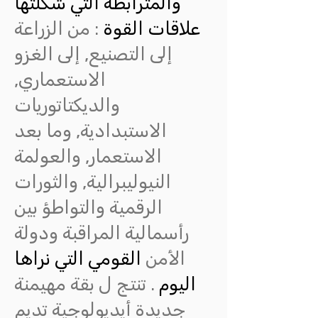
والمترابطة التي شكلتها
علاقات القوة
: من الزراعة
إلى التصنيع, إلى الغزو
الاستعماري,
والديكتاتوريات
الاستبدادية, وما بعد
الاستعمار, والعولمة
النيوليبرالية, والثورات
الرقمية والتواطؤ بين
رأسمالية المراقبة ودولة
الأمن
القومي التي نراها
اليوم
. تنتج ل بقة مهيمنة
جديدة أيديولوجية تديم