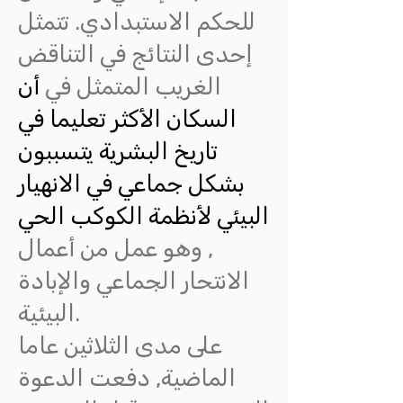
للحكم الاستبدادي. تتمثل
إحدى النتائج في التناقض
الغريب المتمثل في
أن
السكان الأكثر تعليما في
تاريخ البشرية يتسببون
بشكل جماعي في الانهيار
البيئي لأنظمة الكوكب الحي
, وهو عمل من أعمال
الانتحار الجماعي والإبادة
البيئية.
على مدى الثلاثين عاما
الماضية, دفعت الدعوة